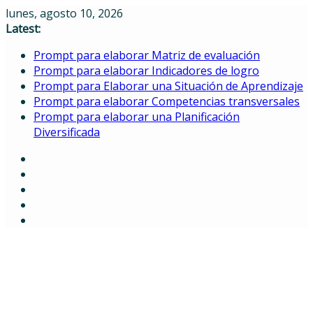
Skip
lunes, agosto 10, 2026
to
Latest:
content
Prompt para elaborar Matriz de evaluación
Prompt para elaborar Indicadores de logro
Prompt para Elaborar una Situación de Aprendizaje
Prompt para elaborar Competencias transversales
Prompt para elaborar una Planificación
Diversificada