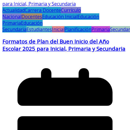
Actualidad
Carrera Docente
Currículo
Nacional
Docentes
Educación Inicial
Educación
Primaria
Educación
Secundaria
Estudiantes
Inicial
Planificación
Primaria
Secundar
Formatos de Plan del Buen Inicio del Año
Escolar 2025 para Inicial, Primaria y Secundaria