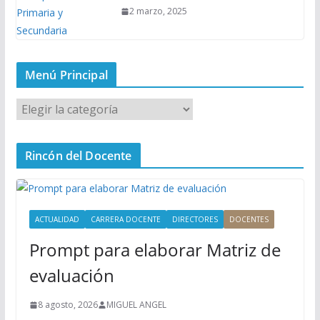
2 marzo, 2025
Menú Principal
M
e
n
Rincón del Docente
ú
P
r
i
ACTUALIDAD
CARRERA DOCENTE
DIRECTORES
DOCENTES
n
Prompt para elaborar Matriz de
c
i
evaluación
p
a
8 agosto, 2026
MIGUEL ANGEL