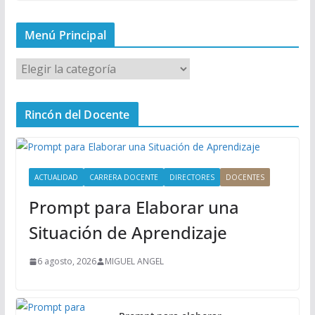
Menú Principal
M
e
n
Rincón del Docente
ú
P
r
i
ACTUALIDAD
CARRERA DOCENTE
DIRECTORES
DOCENTES
n
Prompt para Elaborar una
c
i
Situación de Aprendizaje
p
a
6 agosto, 2026
MIGUEL ANGEL
l