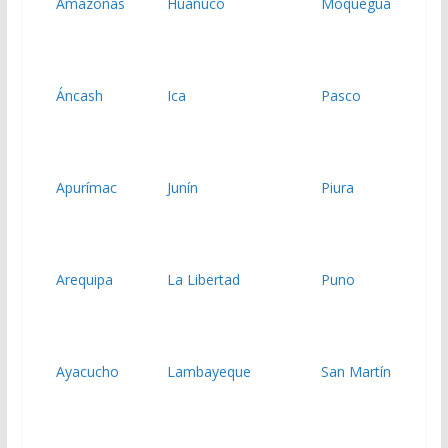
Amazonas
Huánuco
Moquegua
Áncash
Ica
Pasco
Apurímac
Junín
Piura
Arequipa
La Libertad
Puno
Ayacucho
Lambayeque
San Martín