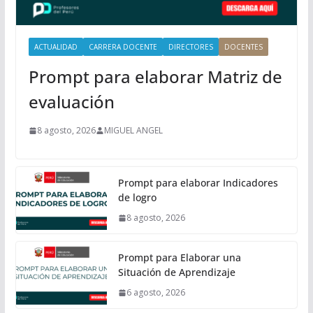
l
ACTUALIDAD
CARRERA DOCENTE
DIRECTORES
DOCENTES
Prompt para elaborar Matriz de
evaluación
8 agosto, 2026
MIGUEL ANGEL
Prompt para elaborar Indicadores
de logro
8 agosto, 2026
Prompt para Elaborar una
Situación de Aprendizaje
6 agosto, 2026