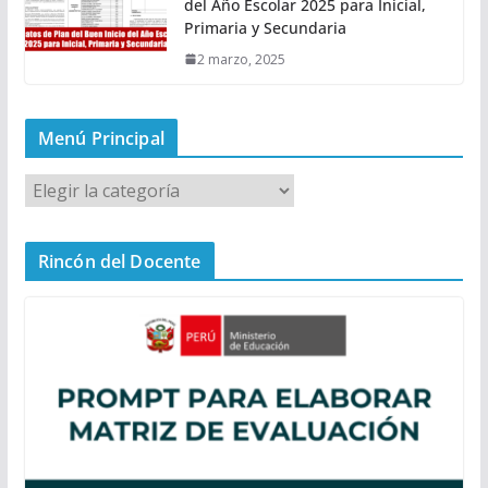
del Año Escolar 2025 para Inicial,
Primaria y Secundaria
2 marzo, 2025
Menú Principal
M
e
n
Rincón del Docente
ú
P
r
i
n
c
i
p
a