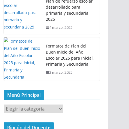
Plan de refuerzo escolar
desarrollado para
primaria y secundaria
2025
4 marzo, 2025
Formatos de Plan del
Buen Inicio del Año
Escolar 2025 para Inicial,
Primaria y Secundaria
2 marzo, 2025
Menú Principal
M
e
n
Rincón del Docente