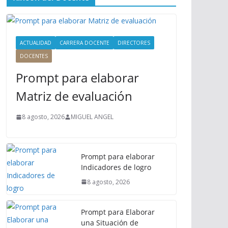
ú
P
r
i
ACTUALIDAD
CARRERA DOCENTE
DIRECTORES
n
DOCENTES
c
Prompt para elaborar
i
p
Matriz de evaluación
a
l
8 agosto, 2026
MIGUEL ANGEL
Prompt para elaborar
Indicadores de logro
8 agosto, 2026
Prompt para Elaborar
una Situación de