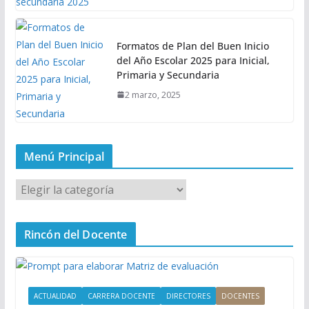
Formatos de Plan del Buen Inicio
del Año Escolar 2025 para Inicial,
Primaria y Secundaria
2 marzo, 2025
Menú Principal
M
e
n
Rincón del Docente
ú
P
r
i
ACTUALIDAD
CARRERA DOCENTE
DIRECTORES
DOCENTES
n