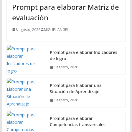
Prompt para elaborar Matriz de
c
i
evaluación
p
a
8 agosto, 2026
MIGUEL ANGEL
l
Prompt para elaborar Indicadores
de logro
8 agosto, 2026
Prompt para Elaborar una
Situación de Aprendizaje
6 agosto, 2026
Prompt para elaborar
Competencias transversales