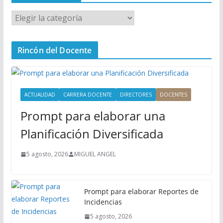
M
e
n
Rincón del Docente
ú
P
r
i
ACTUALIDAD
CARRERA DOCENTE
DIRECTORES
DOCENTES
n
Prompt para elaborar una
c
i
Planificación Diversificada
p
a
5 agosto, 2026
MIGUEL ANGEL
l
Prompt para elaborar Reportes de
Incidencias
5 agosto, 2026