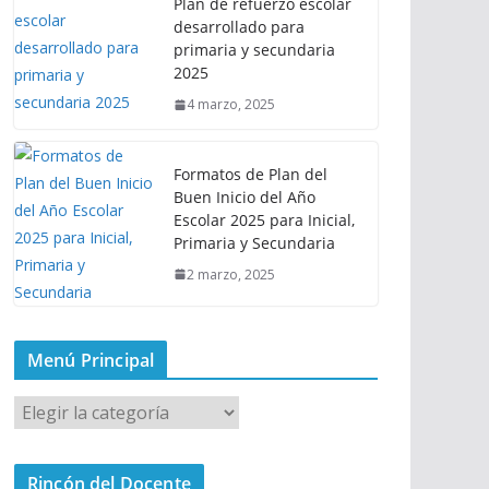
Plan de refuerzo escolar
desarrollado para
primaria y secundaria
2025
4 marzo, 2025
Formatos de Plan del
Buen Inicio del Año
Escolar 2025 para Inicial,
Primaria y Secundaria
2 marzo, 2025
Menú Principal
M
e
n
Rincón del Docente