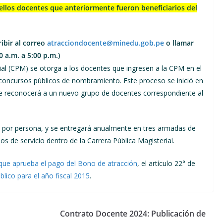
ellos docentes que anteriormente fueron beneficiarios del
ibir al correo
atracciondocente@minedu.gob.pe
o llamar
0 a.m. a 5:00 p.m.)
rial (CPM) se otorga a los docentes que ingresen a la CPM en el
s concursos públicos de nombramiento. Este proceso se inició en
se reconocerá a un nuevo grupo de docentes correspondiente al
s por persona, y se entregará anualmente en tres armadas de
os de servicio dentro de la Carrera Pública Magisterial.
ue aprueba el pago del Bono de atracción
,
el artículo 22° de
lico para el año fiscal 2015
.
Contrato Docente 2024: Publicación de