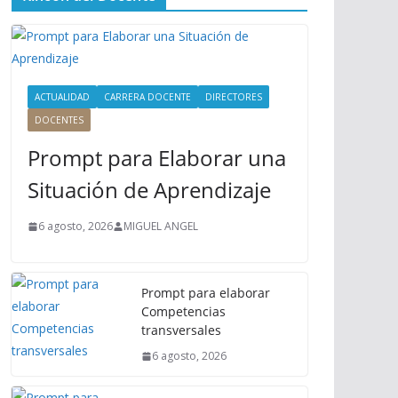
ú
P
r
i
n
ACTUALIDAD
CARRERA DOCENTE
DIRECTORES
c
DOCENTES
i
Prompt para Elaborar una
p
a
Situación de Aprendizaje
l
6 agosto, 2026
MIGUEL ANGEL
Prompt para elaborar
Competencias
transversales
6 agosto, 2026