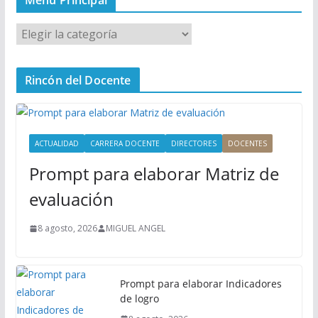
Menú Principal
M
e
n
Rincón del Docente
ú
P
r
i
ACTUALIDAD
CARRERA DOCENTE
DIRECTORES
DOCENTES
n
Prompt para elaborar Matriz de
c
i
evaluación
p
a
8 agosto, 2026
MIGUEL ANGEL
l
Prompt para elaborar Indicadores
de logro