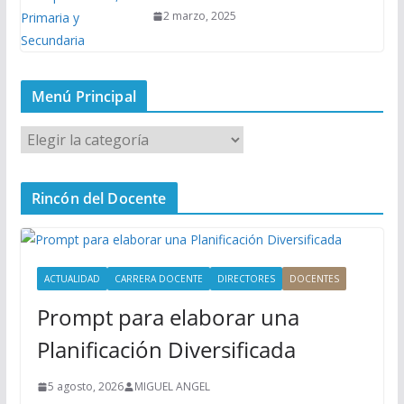
2 marzo, 2025
Menú Principal
M
e
n
Rincón del Docente
ú
P
r
i
ACTUALIDAD
CARRERA DOCENTE
DIRECTORES
DOCENTES
n
Prompt para elaborar una
c
i
Planificación Diversificada
p
a
5 agosto, 2026
MIGUEL ANGEL