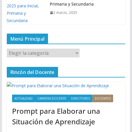
Primaria y Secundaria
2 marzo, 2025
Menú Principal
M
e
n
Rincón del Docente
ú
P
r
i
ACTUALIDAD
CARRERA DOCENTE
DIRECTORES
DOCENTES
n
Prompt para Elaborar una
c
i
Situación de Aprendizaje
p