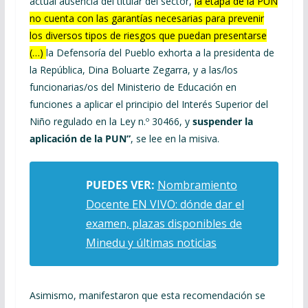
actual ausencia del titular del sector,
la etapa de la PUN
no cuenta con las garantías necesarias para prevenir
los diversos tipos de riesgos que puedan presentarse
(…)
la Defensoría del Pueblo exhorta a la presidenta de
la República, Dina Boluarte Zegarra, y a las/los
funcionarias/os del Ministerio de Educación en
funciones a aplicar el principio del Interés Superior del
Niño regulado en la Ley n.º 30466, y
suspender la
aplicación de la PUN”
, se lee en la misiva.
PUEDES VER:
Nombramiento
Docente EN VIVO: dónde dar el
examen, plazas disponibles de
Minedu y últimas noticias
Asimismo, manifestaron que esta recomendación se