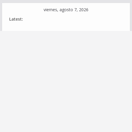
Skip
viernes, agosto 7, 2026
to
Latest:
content