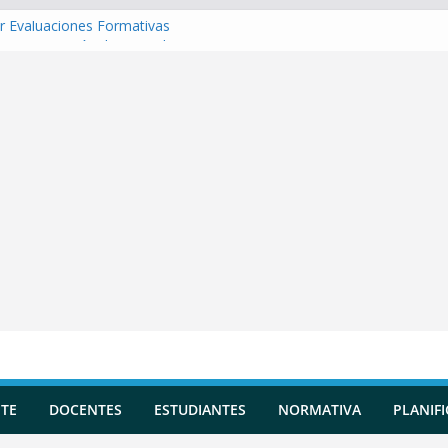
r Evaluaciones Formativas
r una Situación de Aprendizaje
r Competencias transversales
 una Planificación Diversificada
r Reportes de Incidencias
TE
DOCENTES
ESTUDIANTES
NORMATIVA
PLANIF