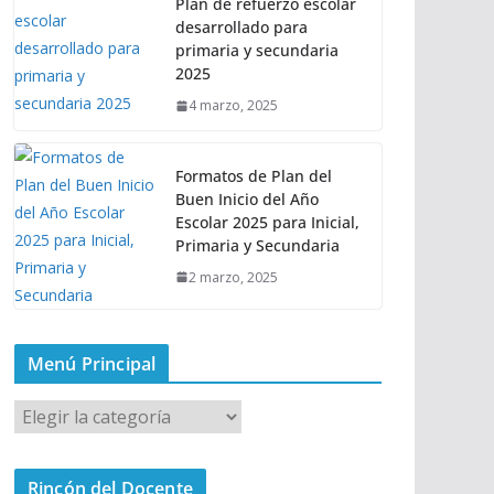
Plan de refuerzo escolar
desarrollado para
primaria y secundaria
2025
4 marzo, 2025
Formatos de Plan del
Buen Inicio del Año
Escolar 2025 para Inicial,
Primaria y Secundaria
2 marzo, 2025
Menú Principal
M
e
n
Rincón del Docente