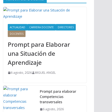
ú
P
r
i
n
ACTUALIDAD
CARRERA DOCENTE
DIRECTORES
c
DOCENTES
i
Prompt para Elaborar
p
a
una Situación de
l
Aprendizaje
6 agosto, 2026
MIGUEL ANGEL
Prompt para elaborar
Competencias
transversales
6 agosto, 2026