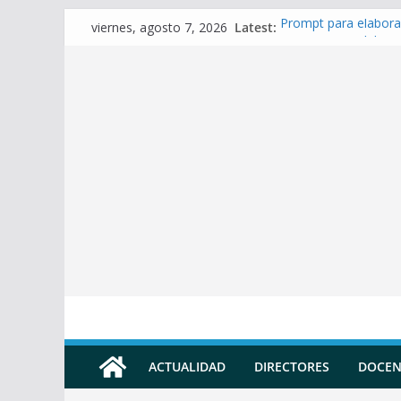
Skip
Latest:
Prompt para elabora
viernes, agosto 7, 2026
to
Prompt para Elabora
Prompt para elabora
content
Prompt para elaborar
Prompt para elabora
ACTUALIDAD
DIRECTORES
DOCEN