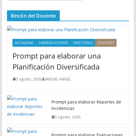
e
n
Rincón del Docente
ú
P
r
i
ACTUALIDAD
CARRERA DOCENTE
DIRECTORES
DOCENTES
n
Prompt para elaborar una
c
i
Planificación Diversificada
p
a
5 agosto, 2026
MIGUEL ANGEL
l
Prompt para elaborar Reportes de
Incidencias
5 agosto, 2026
Prompt para elaborar Evaluaciones