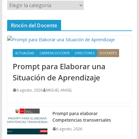
M
e
n
Rincón del Docente
ú
P
r
i
ACTUALIDAD
CARRERA DOCENTE
DIRECTORES
DOCENTES
n
Prompt para Elaborar una
c
i
Situación de Aprendizaje
p
a
6 agosto, 2026
MIGUEL ANGEL
l
Prompt para elaborar
Competencias transversales
6 agosto, 2026