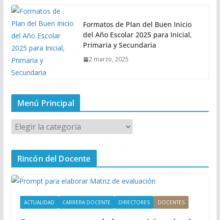
Formatos de Plan del Buen Inicio
del Año Escolar 2025 para Inicial,
Primaria y Secundaria
2 marzo, 2025
Menú Principal
M
e
n
Rincón del Docente
ú
P
r
i
ACTUALIDAD
CARRERA DOCENTE
DIRECTORES
DOCENTES
n