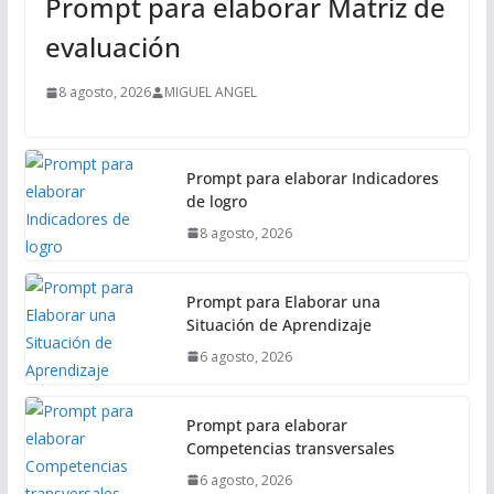
Prompt para elaborar Matriz de
c
i
evaluación
p
a
8 agosto, 2026
MIGUEL ANGEL
l
Prompt para elaborar Indicadores
de logro
8 agosto, 2026
Prompt para Elaborar una
Situación de Aprendizaje
6 agosto, 2026
Prompt para elaborar
Competencias transversales
6 agosto, 2026