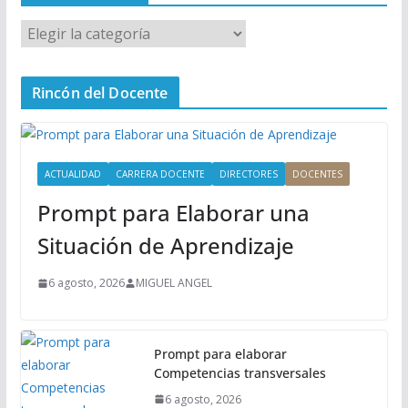
M
e
n
Rincón del Docente
ú
P
r
i
ACTUALIDAD
CARRERA DOCENTE
DIRECTORES
DOCENTES
n
Prompt para Elaborar una
c
i
Situación de Aprendizaje
p
a
6 agosto, 2026
MIGUEL ANGEL
l
Prompt para elaborar
Competencias transversales
6 agosto, 2026