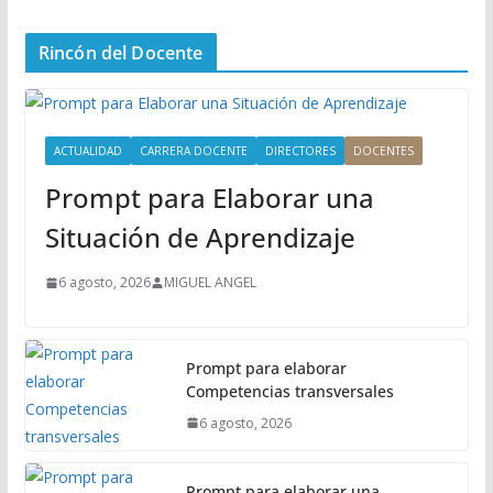
e
n
Rincón del Docente
ú
P
r
i
ACTUALIDAD
CARRERA DOCENTE
DIRECTORES
DOCENTES
n
Prompt para Elaborar una
c
i
Situación de Aprendizaje
p
a
6 agosto, 2026
MIGUEL ANGEL
l
Prompt para elaborar
Competencias transversales
6 agosto, 2026
Prompt para elaborar una