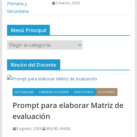
2 marzo, 2025
Menú Principal
M
e
n
Rincón del Docente
ú
P
r
i
ACTUALIDAD
CARRERA DOCENTE
DIRECTORES
DOCENTES
n
Prompt para elaborar Matriz de
c
i
evaluación
p
a
8 agosto, 2026
MIGUEL ANGEL
l