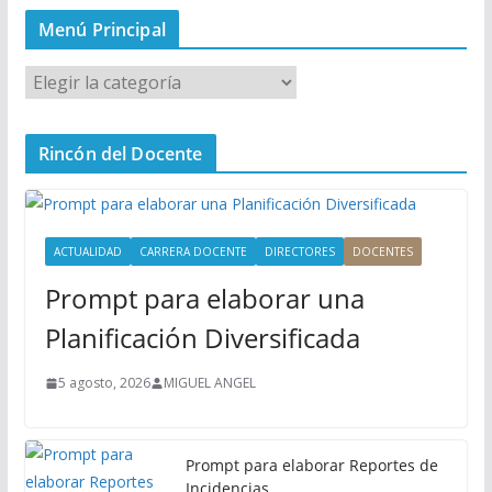
Menú Principal
M
e
n
Rincón del Docente
ú
P
r
i
ACTUALIDAD
CARRERA DOCENTE
DIRECTORES
DOCENTES
n
Prompt para elaborar una
c
i
Planificación Diversificada
p
a
5 agosto, 2026
MIGUEL ANGEL
l
Prompt para elaborar Reportes de
Incidencias