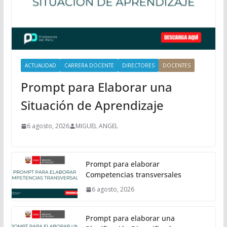
i
p
a
l
ACTUALIDAD
CARRERA DOCENTE
DIRECTORES
DOCENTES
Prompt para Elaborar una
Situación de Aprendizaje
6 agosto, 2026
MIGUEL ANGEL
Prompt para elaborar
Competencias transversales
6 agosto, 2026
Prompt para elaborar una