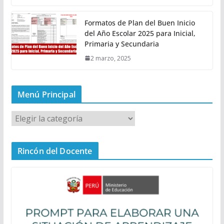
Formatos de Plan del Buen Inicio
del Año Escolar 2025 para Inicial,
Primaria y Secundaria
2 marzo, 2025
Menú Principal
M
e
n
Rincón del Docente
ú
P
r
i
n
c