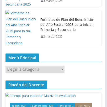
4 marzo, 2025
Formatos de Plan del Buen Inicio
del Año Escolar 2025 para Inicial,
Primaria y Secundaria
2 marzo, 2025
Menú Principal
M
e
n
Rincón del Docente
ú
P
r
i
ACTUALIDAD
CARRERA DOCENTE
DIRECTORES
DOCENTES