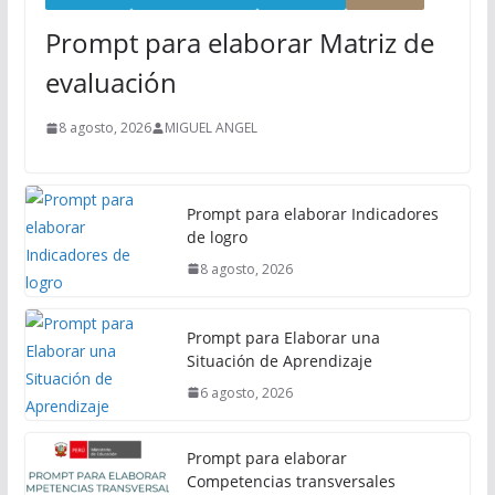
n
Prompt para elaborar Matriz de
c
i
evaluación
p
a
8 agosto, 2026
MIGUEL ANGEL
l
Prompt para elaborar Indicadores
de logro
8 agosto, 2026
Prompt para Elaborar una
Situación de Aprendizaje
6 agosto, 2026
Prompt para elaborar
Competencias transversales