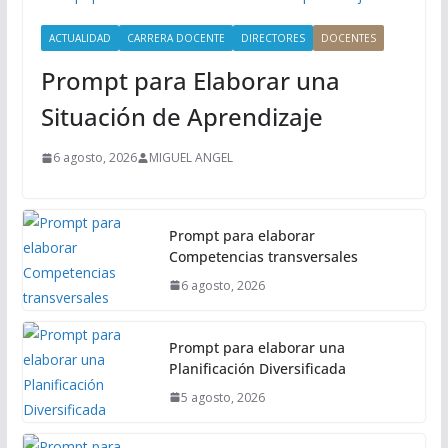
r
i
ACTUALIDAD
CARRERA DOCENTE
DIRECTORES
DOCENTES
n
Prompt para Elaborar una
c
i
Situación de Aprendizaje
p
a
6 agosto, 2026
MIGUEL ANGEL
l
Prompt para elaborar
Competencias transversales
6 agosto, 2026
Prompt para elaborar una
Planificación Diversificada
5 agosto, 2026