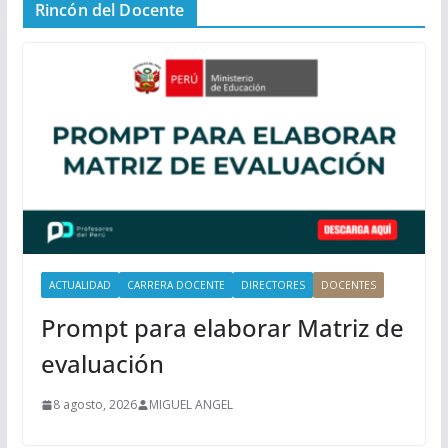
Rincón del Docente
ú
P
r
i
n
c
i
p
a
l
ACTUALIDAD
CARRERA DOCENTE
DIRECTORES
DOCENTES
Prompt para elaborar Matriz de
evaluación
8 agosto, 2026
MIGUEL ANGEL