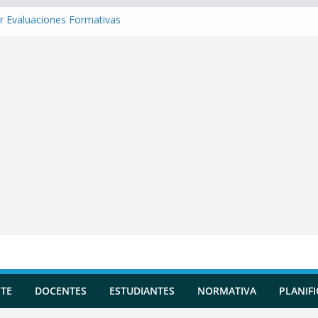
r Evaluaciones Formativas
r una Situación de Aprendizaje
r Competencias transversales
 una Planificación Diversificada
r Reportes de Incidencias
TE
DOCENTES
ESTUDIANTES
NORMATIVA
PLANIF