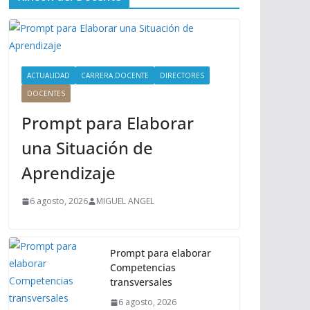
ú
P
r
i
n
ACTUALIDAD
CARRERA DOCENTE
DIRECTORES
c
DOCENTES
i
Prompt para Elaborar
p
a
una Situación de
l
Aprendizaje
6 agosto, 2026
MIGUEL ANGEL
Prompt para elaborar
Competencias
transversales
6 agosto, 2026