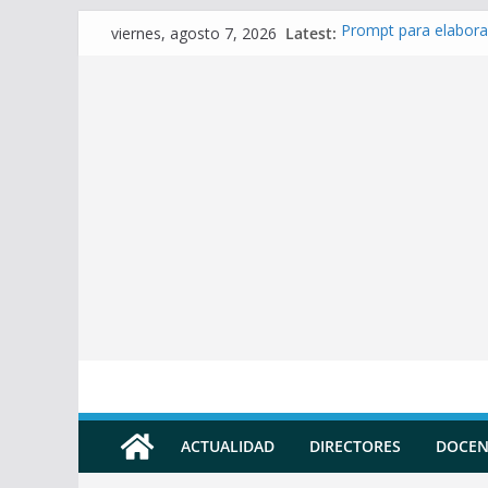
Skip
Latest:
Prompt para elabora
viernes, agosto 7, 2026
to
Prompt para Elabora
Prompt para elabora
content
Prompt para elaborar
Prompt para elabora
ACTUALIDAD
DIRECTORES
DOCEN