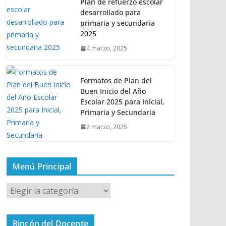
Plan de refuerzo escolar
desarrollado para
primaria y secundaria
2025
4 marzo, 2025
Formatos de Plan del
Buen Inicio del Año
Escolar 2025 para Inicial,
Primaria y Secundaria
2 marzo, 2025
Menú Principal
M
e
n
Rincón del Docente