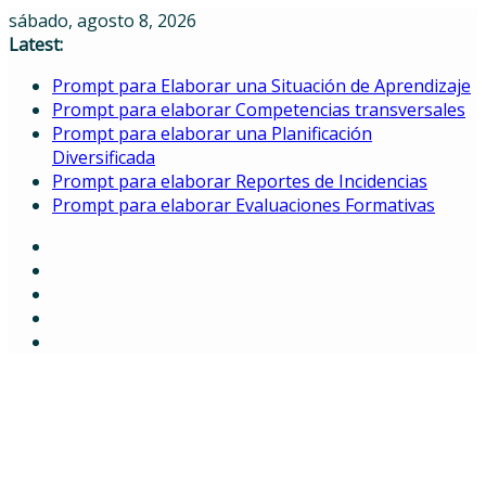
Skip
sábado, agosto 8, 2026
to
Latest:
content
Prompt para Elaborar una Situación de Aprendizaje
Prompt para elaborar Competencias transversales
Prompt para elaborar una Planificación
Diversificada
Prompt para elaborar Reportes de Incidencias
Prompt para elaborar Evaluaciones Formativas