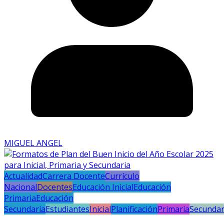
MIGUEL ANGEL
Actualidad
Carrera Docente
Currículo
Nacional
Docentes
Educación Inicial
Educación
Primaria
Educación
Secundaria
Estudiantes
Inicial
Planificación
Primaria
Secundar