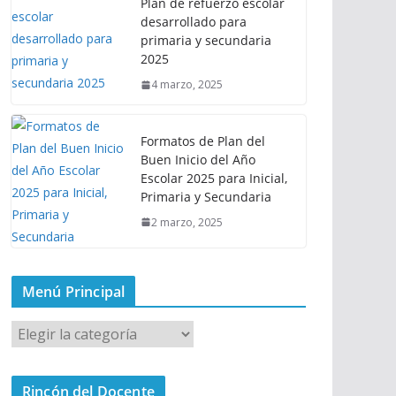
Plan de refuerzo escolar
desarrollado para
primaria y secundaria
2025
4 marzo, 2025
Formatos de Plan del
Buen Inicio del Año
Escolar 2025 para Inicial,
Primaria y Secundaria
2 marzo, 2025
Menú Principal
M
e
n
Rincón del Docente