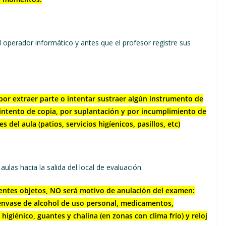
 operador informático y antes que el profesor registre sus
 por extraer parte o intentar sustraer algún instrumento de
e intento de copia, por suplantación y por incumplimiento de
 del aula (patios, servicios higíenicos, pasillos, etc)
ulas hacia la salida del local de evaluación
ientes objetos, NO será motivo de anulación del examen:
, envase de alcohol de uso personal, medicamentos,
higiénico, guantes y chalina (en zonas con clima frío) y reloj