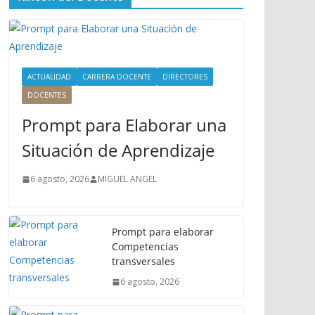
ú
P
r
i
n
ACTUALIDAD
CARRERA DOCENTE
DIRECTORES
c
DOCENTES
i
Prompt para Elaborar una
p
a
Situación de Aprendizaje
l
6 agosto, 2026
MIGUEL ANGEL
Prompt para elaborar
Competencias
transversales
6 agosto, 2026