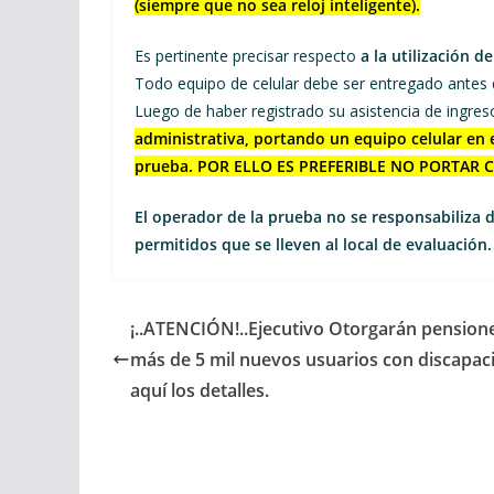
(siempre que no sea reloj inteligente).
Es pertinente precisar respecto
a la utilización d
Todo equipo de celular debe ser entregado antes de
Luego de haber registrado su asistencia de ingres
administrativa, portando un equipo celular en e
prueba. POR ELLO ES PREFERIBLE NO PORTAR 
El operador de la prueba no se responsabiliza 
permitidos que se lleven al local de evaluación.
¡..ATENCIÓN!..Ejecutivo Otorgarán pension
más de 5 mil nuevos usuarios con discapac
aquí los detalles.