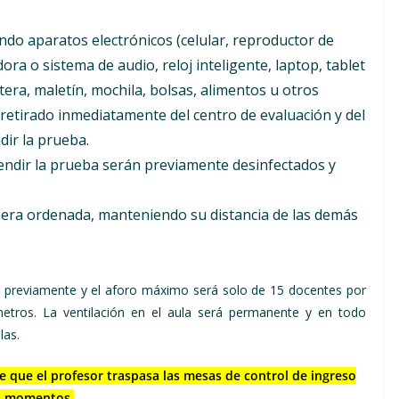
do aparatos electrónicos (celular, reproductor de
ra o sistema de audio, reloj inteligente, laptop, tablet
tera, maletín, mochila, bolsas, alimentos u otros
 retirado inmediatamente del centro de evaluación y del
dir la prueba.
endir la prueba serán previamente desinfectados y
anera ordenada, manteniendo su distancia de las demás
as previamente y el aforo máximo será solo de 15 docentes por
etros. La ventilación en el aula será permanente y en todo
las.
e que el profesor traspasa las mesas de control de ingreso
os momentos.