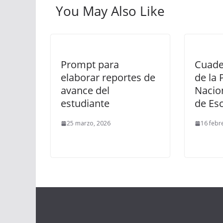
You May Also Like
Prompt para
Cuader
elaborar reportes de
de la
avance del
Nacio
estudiante
de Es
25 marzo, 2026
16 febr