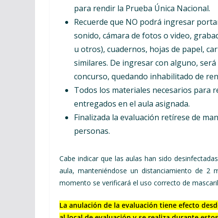
para rendir la Prueba Única Nacional.
Recuerde que NO podrá ingresar portan
sonido, cámara de fotos o video, grabado
u otros), cuadernos, hojas de papel, car
similares. De ingresar con alguno, será
concurso, quedando inhabilitado de ren
Todos los materiales necesarios para r
entregados en el aula asignada.
Finalizada la evaluación retírese de m
personas.
Cabe indicar que las aulas han sido desinfectad
aula, manteniéndose un distanciamiento de 2 m
momento se verificará el uso correcto de mascaril
La anulación de la evaluación tiene efecto desd
al local de evaluación y se realiza durante est