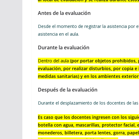
Antes de la evaluación
Desde el momento de registrar la asistencia por el
asistencia en el aula.
Durante la evaluación
Dentro del aula
(por portar objetos prohibidos,
evaluación, por realizar disturbios, por copia 
medidas sanitarias) y en los ambientes exteriores
Después de la evaluación
Durante el desplazamiento de los docentes de las a
Es caso que los docentes ingresen con los sigu
botella con agua, mascarillas, protector facial
monederos, billetera, porta lentes, gorra, papel 