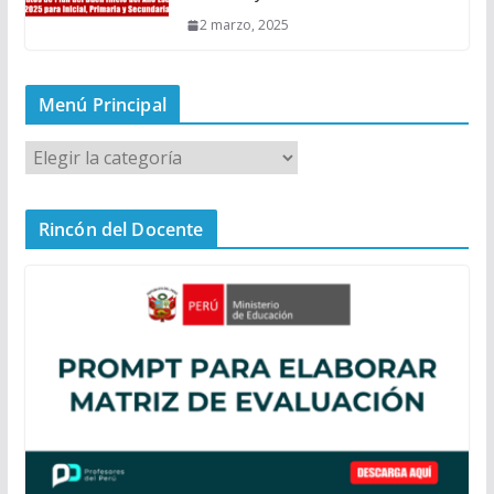
2 marzo, 2025
Menú Principal
M
e
n
Rincón del Docente
ú
P
r
i
n
c
i
p
a
l