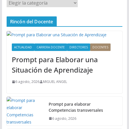
M
e
n
Rincón del Docente
ú
P
r
i
ACTUALIDAD
CARRERA DOCENTE
DIRECTORES
DOCENTES
n
Prompt para Elaborar una
c
i
Situación de Aprendizaje
p
a
6 agosto, 2026
MIGUEL ANGEL
l
Prompt para elaborar
Competencias transversales
6 agosto, 2026