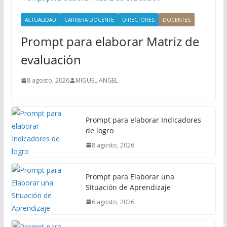
r
i
ACTUALIDAD
CARRERA DOCENTE
DIRECTORES
DOCENTES
n
Prompt para elaborar Matriz de
c
i
evaluación
p
a
8 agosto, 2026
MIGUEL ANGEL
l
Prompt para elaborar Indicadores
de logro
8 agosto, 2026
Prompt para Elaborar una
Situación de Aprendizaje
6 agosto, 2026