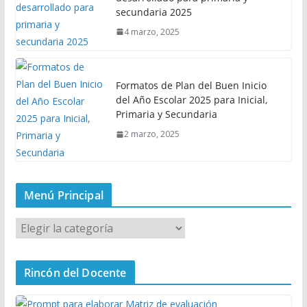
secundaria 2025
4 marzo, 2025
Formatos de Plan del Buen Inicio
del Año Escolar 2025 para Inicial,
Primaria y Secundaria
2 marzo, 2025
Menú Principal
M
e
n
Rincón del Docente
ú
P