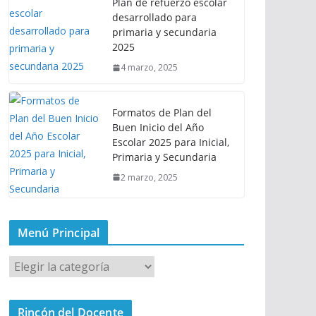
Plan de refuerzo escolar
desarrollado para
primaria y secundaria
2025
4 marzo, 2025
Formatos de Plan del
Buen Inicio del Año
Escolar 2025 para Inicial,
Primaria y Secundaria
2 marzo, 2025
Menú Principal
M
e
n
Rincón del Docente