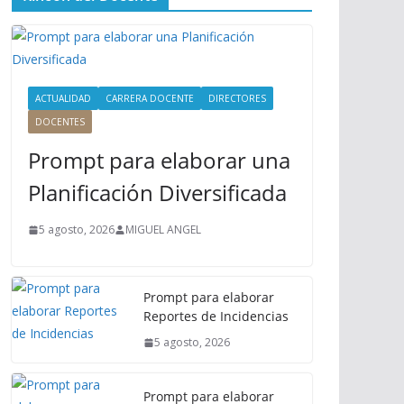
ú
P
r
i
n
ACTUALIDAD
CARRERA DOCENTE
DIRECTORES
c
DOCENTES
i
Prompt para elaborar una
p
a
Planificación Diversificada
l
5 agosto, 2026
MIGUEL ANGEL
Prompt para elaborar
Reportes de Incidencias
5 agosto, 2026
Prompt para elaborar