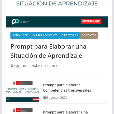
i
p
a
l
ACTUALIDAD
CARRERA DOCENTE
DIRECTORES
DOCENTES
Prompt para Elaborar una
Situación de Aprendizaje
6 agosto, 2026
MIGUEL ANGEL
Prompt para elaborar
Competencias transversales
6 agosto, 2026
Prompt para elaborar una