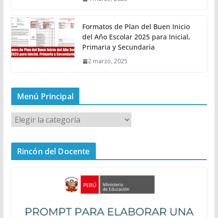
Formatos de Plan del Buen Inicio
del Año Escolar 2025 para Inicial,
Primaria y Secundaria
2 marzo, 2025
Menú Principal
M
e
n
Rincón del Docente
ú
P
r
i
n
c