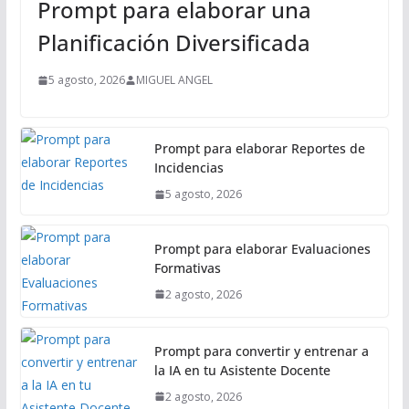
Prompt para elaborar una
c
i
Planificación Diversificada
p
a
5 agosto, 2026
MIGUEL ANGEL
l
Prompt para elaborar Reportes de
Incidencias
5 agosto, 2026
Prompt para elaborar Evaluaciones
Formativas
2 agosto, 2026
Prompt para convertir y entrenar a
la IA en tu Asistente Docente
2 agosto, 2026