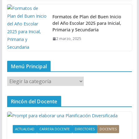
Formatos de Plan del Buen Inicio
del Año Escolar 2025 para Inicial,
Primaria y Secundaria
2 marzo, 2025
Menú Principal
M
e
n
Rincón del Docente
ú
P
r
i
ACTUALIDAD
CARRERA DOCENTE
DIRECTORES
DOCENTES
n