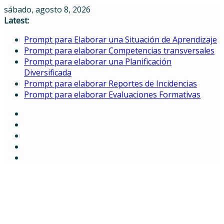
Skip
sábado, agosto 8, 2026
to
Latest:
content
Prompt para Elaborar una Situación de Aprendizaje
Prompt para elaborar Competencias transversales
Prompt para elaborar una Planificación
Diversificada
Prompt para elaborar Reportes de Incidencias
Prompt para elaborar Evaluaciones Formativas