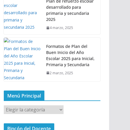
Plan de refuerzo escolar
desarrollado para
primaria y secundaria
2025
4 marzo, 2025
Formatos de Plan del
Buen Inicio del Año
Escolar 2025 para Inicial,
Primaria y Secundaria
2 marzo, 2025
Menú Principal
M
e
n
Rincón del Docente