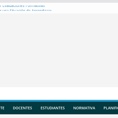
r Evaluaciones Formativas
r una Situación de Aprendizaje
r Competencias transversales
 una Planificación Diversificada
r Reportes de Incidencias
TE
DOCENTES
ESTUDIANTES
NORMATIVA
PLANIF