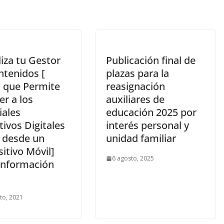
iza tu Gestor
Publicación final de
ntenidos [
plazas para la
o que Permite
reasignación
r a los
auxiliares de
iales
educación 2025 por
ivos Digitales
interés personal y
 desde un
unidad familiar
itivo Móvil]
6 agosto, 2025
Información
to, 2021