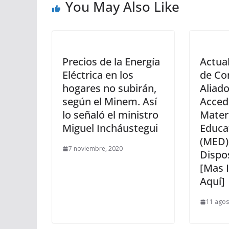
You May Also Like
Precios de la Energía
Actual
Eléctrica en los
de Co
hogares no subirán,
Aliad
según el Minem. Así
Accede
lo señaló el ministro
Mater
Miguel Incháustegui
Educat
(MED)
7 noviembre, 2020
Dispos
[Mas 
Aquí]
11 agos