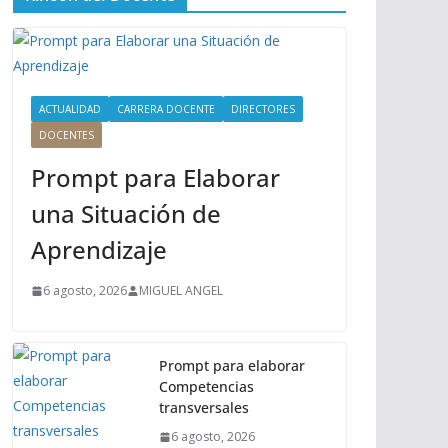
ú
P
r
i
n
ACTUALIDAD
CARRERA DOCENTE
DIRECTORES
c
DOCENTES
i
Prompt para Elaborar
p
a
una Situación de
l
Aprendizaje
6 agosto, 2026
MIGUEL ANGEL
Prompt para elaborar
Competencias
transversales
6 agosto, 2026