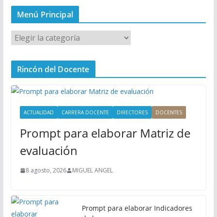
Menú Principal
M
e
n
Rincón del Docente
ú
P
r
i
ACTUALIDAD
CARRERA DOCENTE
DIRECTORES
DOCENTES
n
Prompt para elaborar Matriz de
c
i
evaluación
p
a
8 agosto, 2026
MIGUEL ANGEL
l
Prompt para elaborar Indicadores