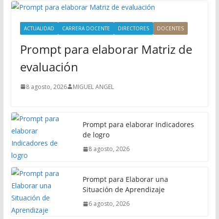
P
r
i
ACTUALIDAD
CARRERA DOCENTE
DIRECTORES
DOCENTES
n
Prompt para elaborar Matriz de
c
i
evaluación
p
a
8 agosto, 2026
MIGUEL ANGEL
l
Prompt para elaborar Indicadores
de logro
8 agosto, 2026
Prompt para Elaborar una
Situación de Aprendizaje
6 agosto, 2026