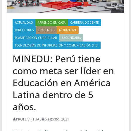
ACTUALIDAD
APRENDO EN CASA
CARRERA DOCENTE
DIRECTORES
DOCENTES
NORMATIVA
PLANIFICACIÓN CURRICULAR
SECUNDARIA
TECNOLOGÍAS DE INFORMACIÓN Y COMUNICACIÓN (TIC)
MINEDU: Perú tiene
como meta ser líder en
Educación en América
Latina dentro de 5
años.
PROFE VIRTUAL
6 agosto, 2021