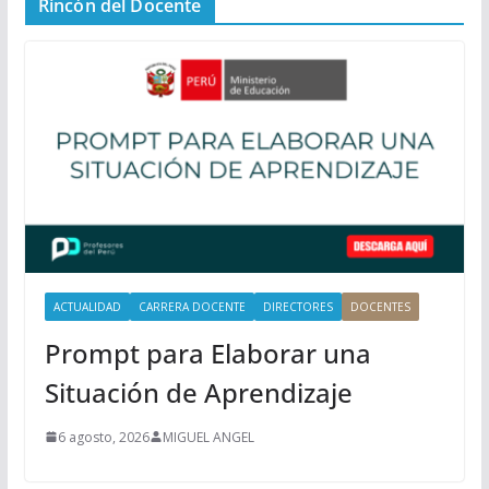
Rincón del Docente
ú
P
r
i
n
c
i
p
a
l
ACTUALIDAD
CARRERA DOCENTE
DIRECTORES
DOCENTES
Prompt para Elaborar una
Situación de Aprendizaje
6 agosto, 2026
MIGUEL ANGEL