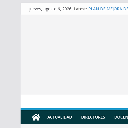
Skip
Latest:
PLAN DE MEJORA DE 
jueves, agosto 6, 2026
to
(SECUNDARIA)
Prompt para elaborar 
content
Prompt para elaborar
Prompt para elaborar
Prompt para convertir
Docente
ACTUALIDAD
DIRECTORES
DOCEN