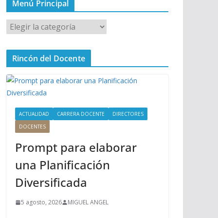
Menú Principal
M
e
n
Rincón del Docente
ú
P
r
i
n
ACTUALIDAD
CARRERA DOCENTE
DIRECTORES
c
DOCENTES
i
Prompt para elaborar
p
a
una Planificación
l
Diversificada
5 agosto, 2026
MIGUEL ANGEL