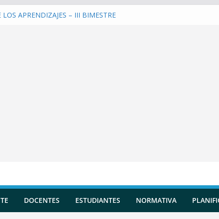
LOS APRENDIZAJES – III BIMESTRE
una Planificación Diversificada
 Reportes de Incidencias
 Evaluaciones Formativas
 y entrenar a la IA en tu Asistente
TE
DOCENTES
ESTUDIANTES
NORMATIVA
PLANIF