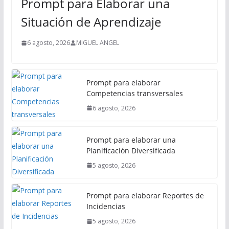
Prompt para Elaborar una
c
i
Situación de Aprendizaje
p
a
6 agosto, 2026
MIGUEL ANGEL
l
Prompt para elaborar
Competencias transversales
6 agosto, 2026
Prompt para elaborar una
Planificación Diversificada
5 agosto, 2026
Prompt para elaborar Reportes de
Incidencias
5 agosto, 2026