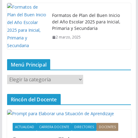
Formatos de Plan del Buen Inicio
del Año Escolar 2025 para Inicial,
Primaria y Secundaria
2 marzo, 2025
Menú Principal
M
e
n
Rincón del Docente
ú
P
r
i
ACTUALIDAD
CARRERA DOCENTE
DIRECTORES
DOCENTES
n