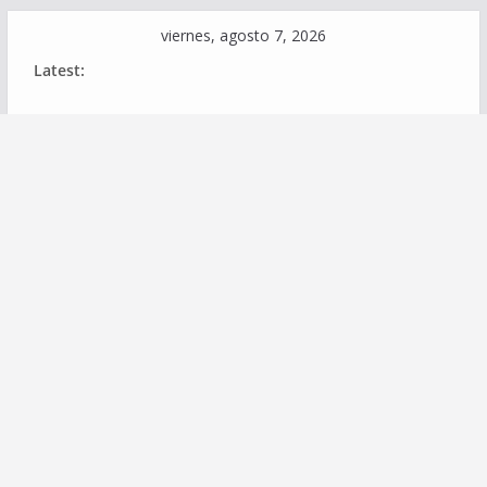
Skip
viernes, agosto 7, 2026
to
Latest:
content