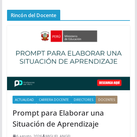
e
n
Rincón del Docente
ú
P
r
i
n
c
i
p
a
l
ACTUALIDAD
CARRERA DOCENTE
DIRECTORES
DOCENTES
Prompt para Elaborar una
Situación de Aprendizaje
6 agosto, 2026
MIGUEL ANGEL