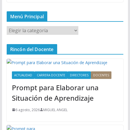
Menú Principal
M
e
n
Rincón del Docente
ú
P
r
i
ACTUALIDAD
CARRERA DOCENTE
DIRECTORES
DOCENTES
n
Prompt para Elaborar una
c
i
Situación de Aprendizaje
p
a
6 agosto, 2026
MIGUEL ANGEL
l