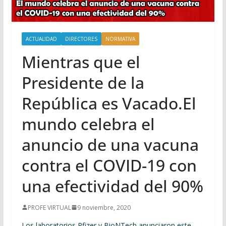
ACTUALIDAD
DIRECTORES
NORMATIVA
Mientras que el
Presidente de la
República es Vacado.El
mundo celebra el
anuncio de una vacuna
contra el COVID-19 con
una efectividad del 90%
PROFE VIRTUAL
9 noviembre, 2020
Los laboratorios Pfizer y BioNTech anunciaron este