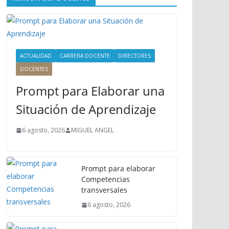
ú
P
r
i
n
ACTUALIDAD
CARRERA DOCENTE
DIRECTORES
c
DOCENTES
i
Prompt para Elaborar una
p
a
Situación de Aprendizaje
l
6 agosto, 2026
MIGUEL ANGEL
Prompt para elaborar
Competencias
transversales
6 agosto, 2026