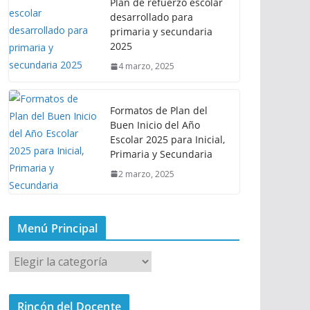
Plan de refuerzo escolar
desarrollado para
primaria y secundaria
2025
4 marzo, 2025
Formatos de Plan del
Buen Inicio del Año
Escolar 2025 para Inicial,
Primaria y Secundaria
2 marzo, 2025
Menú Principal
M
e
n
Rincón del Docente