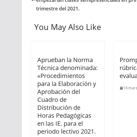
empezarían clases semipresenciales en pri
trimestre del 2021.
You May Also Like
Aprueban la Norma
Promp
Técnica denominada:
rúbric
«Procedimientos
evalu
para la Elaboración y
16 marz
Aprobación del
Cuadro de
Distribución de
Horas Pedagógicas
en las IE. para el
periodo lectivo 2021.