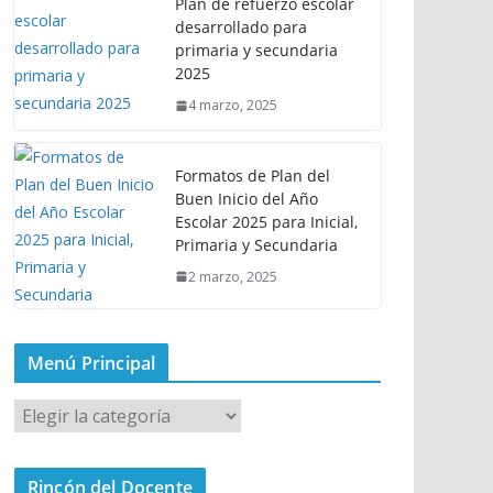
Plan de refuerzo escolar
desarrollado para
primaria y secundaria
2025
4 marzo, 2025
Formatos de Plan del
Buen Inicio del Año
Escolar 2025 para Inicial,
Primaria y Secundaria
2 marzo, 2025
Menú Principal
M
e
n
Rincón del Docente