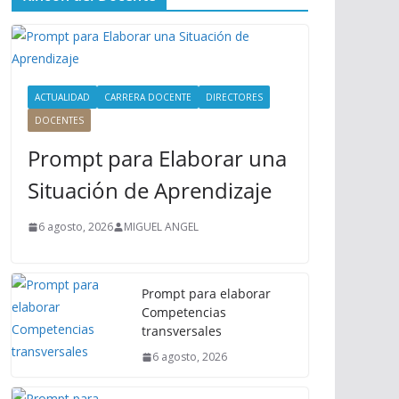
ú
P
r
i
n
ACTUALIDAD
CARRERA DOCENTE
DIRECTORES
c
DOCENTES
i
Prompt para Elaborar una
p
a
Situación de Aprendizaje
l
6 agosto, 2026
MIGUEL ANGEL
Prompt para elaborar
Competencias
transversales
6 agosto, 2026