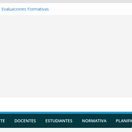
 Evaluaciones Formativas
 una Situación de Aprendizaje
r Competencias transversales
una Planificación Diversificada
 Reportes de Incidencias
TE
DOCENTES
ESTUDIANTES
NORMATIVA
PLANIF