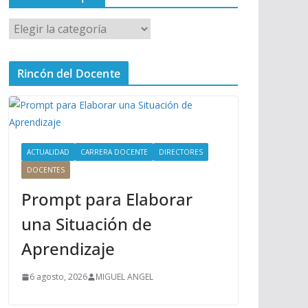
M
e
n
Rincón del Docente
ú
P
r
i
n
ACTUALIDAD
CARRERA DOCENTE
DIRECTORES
c
DOCENTES
i
Prompt para Elaborar
p
a
una Situación de
l
Aprendizaje
6 agosto, 2026
MIGUEL ANGEL