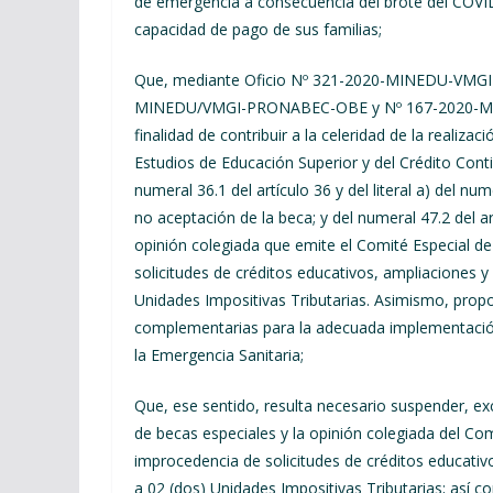
de emergencia a consecuencia del brote del COVID
capacidad de pago de sus familias;
Que, mediante Oficio Nº 321-2020-MINEDU-VMGI
MINEDU/VMGI-PRONABEC-OBE y Nº 167-2020-MINE
finalidad de contribuir a la celeridad de la realiz
Estudios de Educación Superior y del Crédito Cont
numeral 36.1 del artículo 36 y del literal a) del num
no aceptación de la beca; y del numeral 47.2 del a
opinión colegiada que emite el Comité Especial d
solicitudes de créditos educativos, ampliaciones y
Unidades Impositivas Tributarias. Asimismo, propo
complementarias para la adecuada implementación
la Emergencia Sanitaria;
Que, ese sentido, resulta necesario suspender, exc
de becas especiales y la opinión colegiada del Com
improcedencia de solicitudes de créditos educativ
a 02 (dos) Unidades Impositivas Tributarias; así c