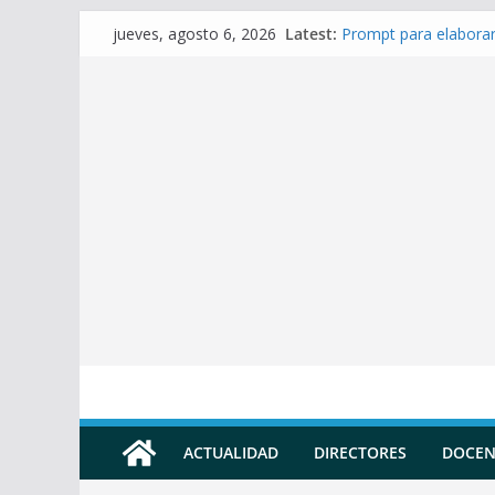
Skip
Latest:
Prompt para elaborar
jueves, agosto 6, 2026
to
Prompt para Elaborar
Prompt para elabora
content
Prompt para elaborar 
Prompt para elaborar
ACTUALIDAD
DIRECTORES
DOCEN