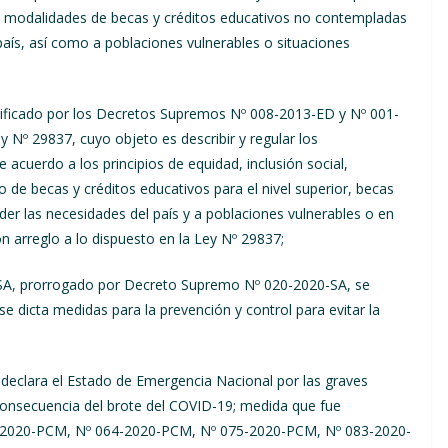
 modalidades de becas y créditos educativos no contempladas
país, así como a poblaciones vulnerables o situaciones
ficado por los Decretos Supremos Nº 008-2013-ED y Nº 001-
Nº 29837, cuyo objeto es describir y regular los
uerdo a los principios de equidad, inclusión social,
to de becas y créditos educativos para el nivel superior, becas
der las necesidades del país y a poblaciones vulnerables o en
 arreglo a lo dispuesto en la Ley Nº 29837;
SA, prorrogado por Decreto Supremo Nº 020-2020-SA, se
se dicta medidas para la prevención y control para evitar la
eclara el Estado de Emergencia Nacional por las graves
 consecuencia del brote del COVID-19; medida que fue
-2020-PCM, Nº 064-2020-PCM, Nº 075-2020-PCM, Nº 083-2020-