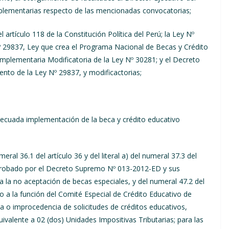
lementarias respecto de las mencionadas convocatorias;
artículo 118 de la Constitución Política del Perú; la Ley Nº
Nº 29837, Ley que crea el Programa Nacional de Becas y Crédito
mplementaria Modificatoria de la Ley Nº 30281; y el
Decreto
to de la Ley Nº 29837, y modificactorias;
decuada implementación de la beca y crédito educativo
ral 36.1 del artículo 36 y del literal a) del numeral 37.3 del
aprobado por el Decreto Supremo Nº 013-2012-ED y sus
ra la no aceptación de becas especiales, y del numeral 47.2 del
do a la función del Comité Especial de Crédito Educativo de
ia o improcedencia de solicitudes de créditos educativos,
ivalente a 02 (dos) Unidades Impositivas Tributarias; para las