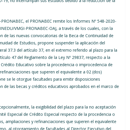
-19, no interrumpan sus estudios debido a la reducción de la
-PRONABEC, el PRONABEC remite los Informes Nº 548-2020-
DU/VMGI-PRONABEC-OAJ, a través de los cuales, con la
ación de las nuevas convocatorias de la Beca de Continuidad de
inuidad de Estudios, propone suspender la aplicación del
eral 37.3 del artículo 37, en el extremo referido al plazo para la
rtículo 47 del Reglamento de la Ley Nº 29837, respecto a la
e Crédito Educativo sobre la procedencia o improcedencia de
 refinanciaciones que superen el equivalente a 02 (dos)
ne se le otorgue facultades para emitir disposiciones
 de las becas y créditos educativos aprobados en el marco de
epcionalmente, la exigibilidad del plazo para la no aceptación
ité Especial de Crédito Especial respecto de la procedencia o
os, ampliaciones y refinanciaciones que superen el equivalente
omo, al otorgamiento de facultades al Director Ejecutivo del