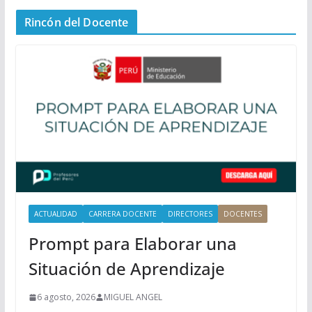
n
Rincón del Docente
ú
P
r
i
n
c
i
p
a
l
ACTUALIDAD
CARRERA DOCENTE
DIRECTORES
DOCENTES
Prompt para Elaborar una
Situación de Aprendizaje
6 agosto, 2026
MIGUEL ANGEL