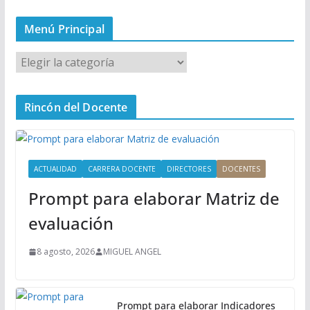
Menú Principal
M
e
n
Rincón del Docente
ú
P
r
i
ACTUALIDAD
CARRERA DOCENTE
DIRECTORES
DOCENTES
n
Prompt para elaborar Matriz de
c
i
evaluación
p
a
8 agosto, 2026
MIGUEL ANGEL
l
Prompt para elaborar Indicadores