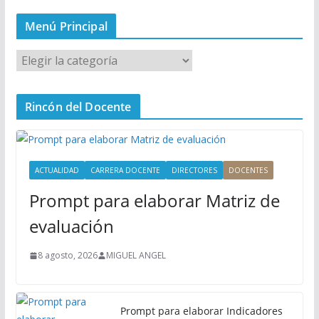
Menú Principal
M
e
n
Rincón del Docente
ú
P
r
i
ACTUALIDAD
CARRERA DOCENTE
DIRECTORES
DOCENTES
n
Prompt para elaborar Matriz de
c
i
evaluación
p
a
8 agosto, 2026
MIGUEL ANGEL
l
Prompt para elaborar Indicadores