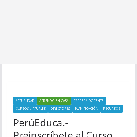
ACTUALIDAD
APRENDO EN CASA
CARRERA DOCENTE
CURSOS VIRTUALES
DIRECTORES
PLANIFICACIÓN
RECURSOS
PerúEduca.-
Preinscríbete al Curso