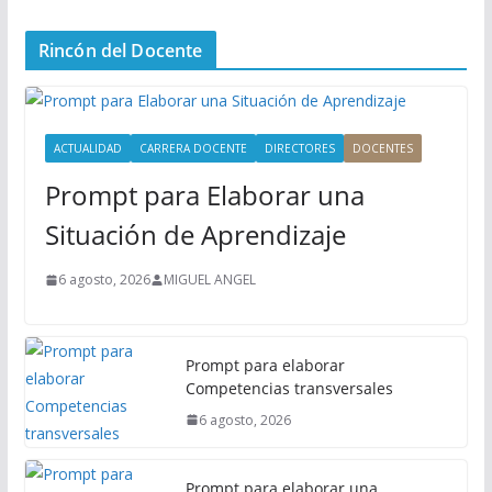
e
n
Rincón del Docente
ú
P
r
i
ACTUALIDAD
CARRERA DOCENTE
DIRECTORES
DOCENTES
n
Prompt para Elaborar una
c
i
Situación de Aprendizaje
p
a
6 agosto, 2026
MIGUEL ANGEL
l
Prompt para elaborar
Competencias transversales
6 agosto, 2026
Prompt para elaborar una